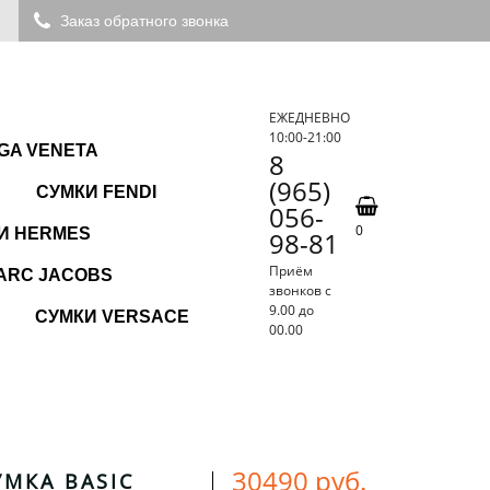
Заказ обратного звонка
ЕЖЕДНЕВНО
10:00-21:00
GA VENETA
8
(965)
СУМКИ FENDI
056-
0
И HERMES
98-81
Приём
ARC JACOBS
звонков с
9.00 до
СУМКИ VERSACE
00.00
30490 руб.
УМКА BASIC