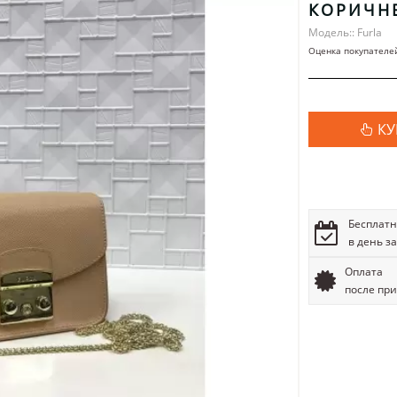
КОРИЧН
Модель:: Furla
Оценка покупателе
КУ
Бесплатн
в день з
Оплата
после пр