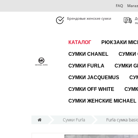
FAQ
Магаз
Брендовые женские сумки
Д
н
КАТАЛОГ
РЮКЗАКИ MIC
СУМКИ CHANEL
СУМКИ
СУМКИ FURLA
СУМКИ G
СУМКИ JACQUEMUS
СУ
СУМКИ OFF WHITE
СУМК
СУМКИ ЖЕНСКИЕ MICHAEL
Сумки Furla
Furla сумка bas