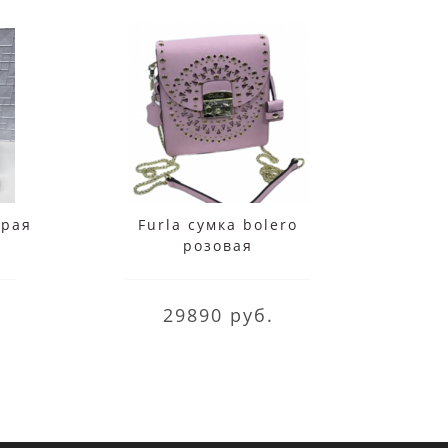
ерая
Furla сумка bolero
F
розовая
ко
29890 руб.