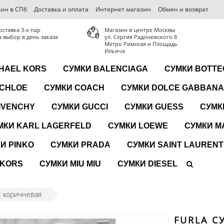
ин в СПб
Доставка и оплата
Интернет магазин
Обмен и возврат
оставка 3-x пар
Магазин в центре Москвы
а выбор в день заказа
ул. Сергия Радонежского 8
Метро Римская и Площадь
Ильича
HAEL KORS
СУМКИ BALENCIAGA
СУМКИ BOTTE
 CHLOE
СУМКИ COACH
СУМКИ DOLCE GABBANA
IVENCHY
СУМКИ GUCCI
СУМКИ GUESS
СУМК
МКИ KARL LAGERFELD
СУМКИ LOEWE
СУМКИ M
И PINKO
СУМКИ PRADA
СУМКИ SAINT LAURENT
 KORS
СУМКИ MIU MIU
СУМКИ DIESEL
ic коричневая
FURLA С