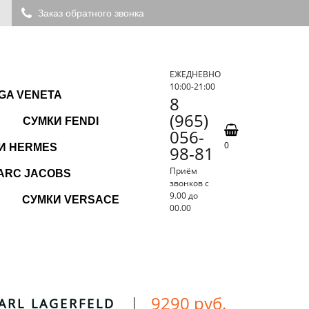
Заказ обратного звонка
ЕЖЕДНЕВНО
10:00-21:00
GA VENETA
8
(965)
СУМКИ FENDI
056-
0
И HERMES
98-81
Приём
ARC JACOBS
звонков с
9.00 до
СУМКИ VERSACE
00.00
9290 руб.
ARL LAGERFELD