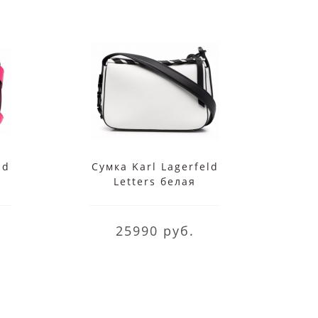
ld
Сумка Karl Lagerfeld
Су
Letters белая
25990 руб.