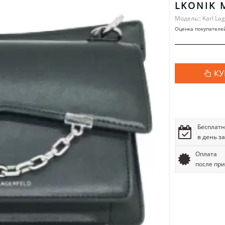
LKONIK 
Модель:: Karl Lag
Оценка покупателе
КУ
Бесплатн
в день з
Оплата
после пр