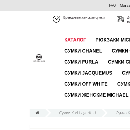
FAQ
Магаз
Брендовые женские сумки
Д
н
КАТАЛОГ
РЮКЗАКИ MIC
СУМКИ CHANEL
СУМКИ
СУМКИ FURLA
СУМКИ G
СУМКИ JACQUEMUS
СУ
СУМКИ OFF WHITE
СУМК
СУМКИ ЖЕНСКИЕ MICHAEL
Сумки Karl Lagerfeld
Сумка K