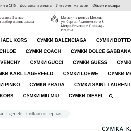
ин в СПб
Доставка и оплата
Интернет магазин
Обмен и возврат
оставка 3-x пар
Магазин в центре Москвы
а выбор в день заказа
ул. Сергия Радонежского 8
Метро Римская и Площадь
Ильича
HAEL KORS
СУМКИ BALENCIAGA
СУМКИ BOTTE
 CHLOE
СУМКИ COACH
СУМКИ DOLCE GABBANA
IVENCHY
СУМКИ GUCCI
СУМКИ GUESS
СУМК
МКИ KARL LAGERFELD
СУМКИ LOEWE
СУМКИ M
И PINKO
СУМКИ PRADA
СУМКИ SAINT LAURENT
 KORS
СУМКИ MIU MIU
СУМКИ DIESEL
arl Lagerfeld Lkonik моно черная
СУМКА K