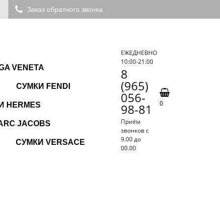
Заказ обратного звонка
ЕЖЕДНЕВНО
10:00-21:00
GA VENETA
8
(965)
СУМКИ FENDI
056-
0
И HERMES
98-81
Приём
ARC JACOBS
звонков с
9.00 до
СУМКИ VERSACE
00.00