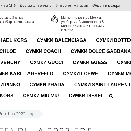
ин в СПб
Доставка и оплата
Интернет магазин
Обмен и возврат
оставка 3-x пар
Магазин в центре Москвы
а выбор в день заказа
ул. Сергия Радонежского 8
Метро Римская и Площадь
Ильича
HAEL KORS
СУМКИ BALENCIAGA
СУМКИ BOTTE
 CHLOE
СУМКИ COACH
СУМКИ DOLCE GABBANA
IVENCHY
СУМКИ GUCCI
СУМКИ GUESS
СУМК
МКИ KARL LAGERFELD
СУМКИ LOEWE
СУМКИ M
И PINKO
СУМКИ PRADA
СУМКИ SAINT LAURENT
 KORS
СУМКИ MIU MIU
СУМКИ DIESEL
Fendi на 2022 год
ENDI НА 2022 ГОД