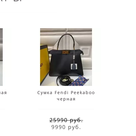
лая
Сумка Fendi Peekaboo
Сум
черная
25990 руб.
9990 руб.