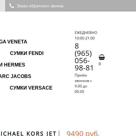
Заказ обратного звонка
ЕЖЕДНЕВНО
10:00-21:00
GA VENETA
8
(965)
СУМКИ FENDI
056-
0
И HERMES
98-81
Приём
ARC JACOBS
звонков с
9.00 до
СУМКИ VERSACE
00.00
9490 руб.
ICHAEL KORS JET