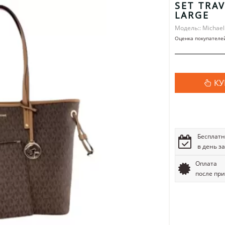
SET TRA
LARGE
Модель:: Michael
Оценка покупателе
КУ
Бесплатн
в день з
Оплата
после пр