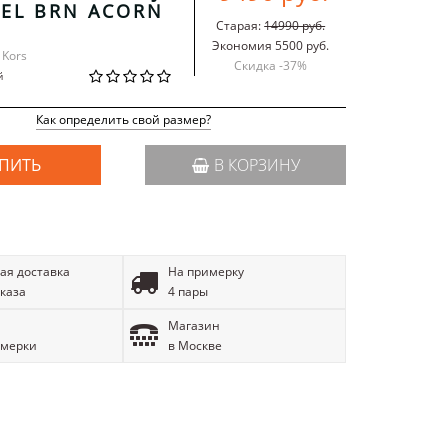
VEL BRN ACORN
Старая:
14990 руб.
Экономия 5500 руб.
 Kors
Скидка -
37
%
й
Как определить свой размер?
ПИТЬ
В КОРЗИНУ
ая доставка
На примерку
аказа
4 пары
Магазин
имерки
в Москве