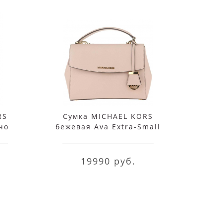
RS
Сумка MICHAEL KORS
Кошел
чо
бежевая Ava Extra-Small
Set
м
19990 руб.