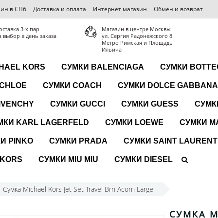
ин в СПб
Доставка и оплата
Интернет магазин
Обмен и возврат
оставка 3-x пар
Магазин в центре Москвы
а выбор в день заказа
ул. Сергия Радонежского 8
Метро Римская и Площадь
Ильича
HAEL KORS
СУМКИ BALENCIAGA
СУМКИ BOTTE
 CHLOE
СУМКИ COACH
СУМКИ DOLCE GABBANA
IVENCHY
СУМКИ GUCCI
СУМКИ GUESS
СУМК
МКИ KARL LAGERFELD
СУМКИ LOEWE
СУМКИ M
И PINKO
СУМКИ PRADA
СУМКИ SAINT LAURENT
 KORS
СУМКИ MIU MIU
СУМКИ DIESEL
Сумка Michael Kors Jet Set Travel Brn Acorn Large
СУМКА M